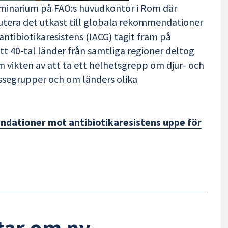
 seminarium på FAO:s huvudkontor i Rom där
utera det utkast till globala rekommendationer
ntibiotikaresistens (IACG) tagit fram på
t 40-tal länder från samtliga regioner deltog
m vikten av att ta ett helhetsgrepp om djur- och
essegrupper och om länders olika
dationer mot antibiotikaresistens uppe för
tar om ny