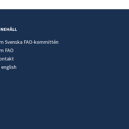
NNEHÅLL
m Svenska FAO-kommittén
m FAO
ontakt
n english