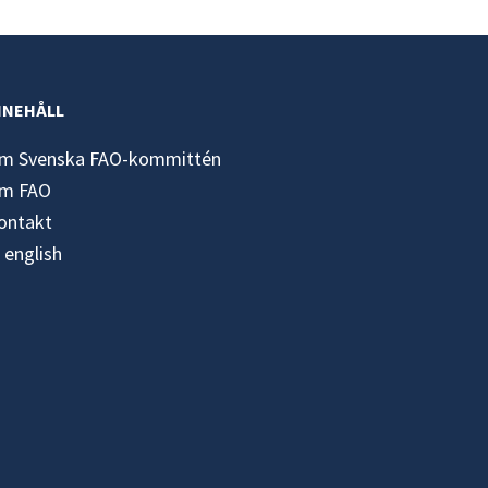
NNEHÅLL
m Svenska FAO-kommittén
m FAO
ontakt
n english