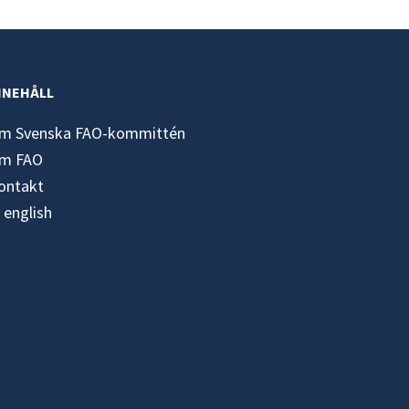
NNEHÅLL
m Svenska FAO-kommittén
m FAO
ontakt
n english