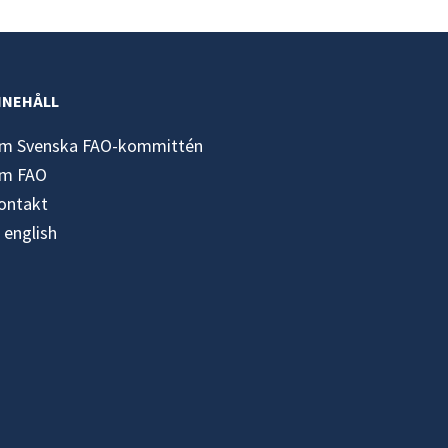
NNEHÅLL
m Svenska FAO-kommittén
m FAO
ontakt
n english