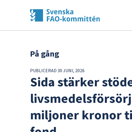
På gång
PUBLICERAD 30 JUNI, 2026
Sida stärker stöde
livsmedelsförsörjn
miljoner kronor t
fond