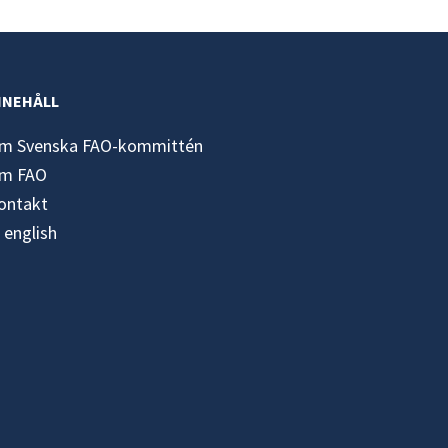
NNEHÅLL
m Svenska FAO-kommittén
m FAO
ontakt
n english