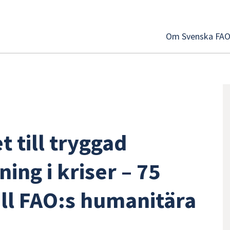
Om Svenska FA
t till tryggad
ing i kriser – 75
ill FAO:s humanitära