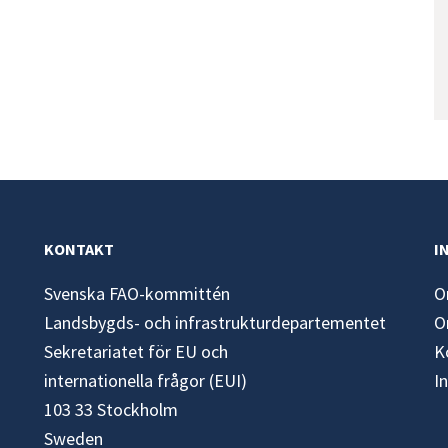
KONTAKT
I
Svenska FAO-kommittén
O
Landsbygds- och infrastrukturdepartementet
O
Sekretariatet för EU och
K
internationella frågor (EUI)
I
103 33 Stockholm
Sweden