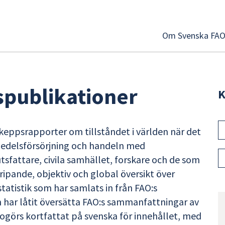
Om Svenska FA
spublikationer
K
keppsrapporter om tillståndet i världen när det
vsmedelsförsörjning och handeln med
utsfattare, civila samhället, forskare och de som
ipande, objektiv och global översikt över
tatistik som har samlats in från FAO:s
ar låtit översätta FAO:s sammanfattningar av
edogörs kortfattat på svenska för innehållet, med