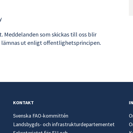
y
. Meddelanden som skickas till oss blir
ämnas ut enligt offentlighetsprincipen.
KONTAKT
I
Svenska FAO-kommittén
O
Landsbygds- och infrastrukturdepartementet
O
Sekretariatet för EU och
K