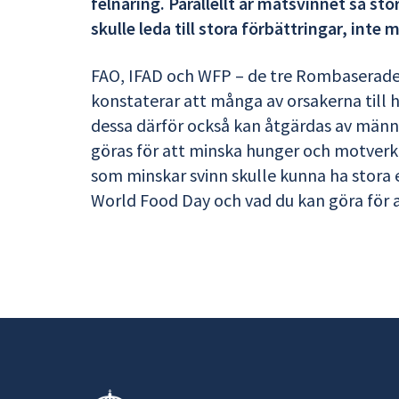
felnäring. Parallellt är matsvinnet så sto
skulle leda till stora förbättringar, inte
FAO, IFAD och WFP – de tre Rombaserade
konstaterar att många av orsakerna till 
dessa därför också kan åtgärdas av männi
göras för att minska hunger och motverka
som minskar svinn skulle kunna ha stor
World Food Day och vad du kan göra för 