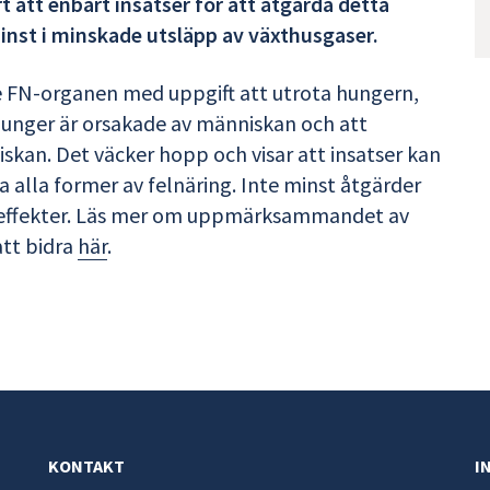
rt att enbart insatser för att åtgärda detta
 minst i minskade utsläpp av växthusgaser.
 FN-organen med uppgift att utrota hungern,
hunger är orsakade av människan och att
skan. Det väcker hopp och visar att insatser kan
 alla former av felnäring. Inte minst åtgärder
a effekter. Läs mer om uppmärksammandet av
att bidra
här
.
KONTAKT
I