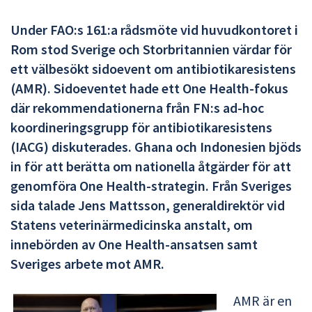
Under FAO:s 161:a rådsmöte vid huvudkontoret i
Rom stod Sverige och Storbritannien värdar för
ett välbesökt sidoevent om antibiotikaresistens
(AMR). Sidoeventet hade ett One Health-fokus
där rekommendationerna från FN:s ad-hoc
koordineringsgrupp för antibiotikaresistens
(IACG) diskuterades. Ghana och Indonesien bjöds
in för att berätta om nationella åtgärder för att
genomföra One Health-strategin. Från Sveriges
sida talade Jens Mattsson, generaldirektör vid
Statens veterinärmedicinska anstalt, om
innebörden av One Health-ansatsen samt
Sveriges arbete mot AMR.
AMR är en