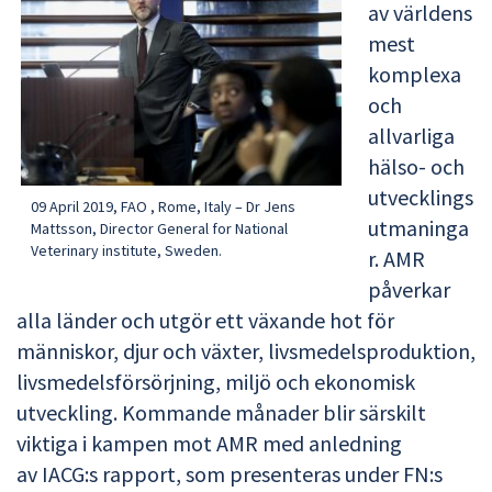
av världens
mest
komplexa
och
allvarliga
hälso- och
utvecklings
09 April 2019, FAO , Rome, Italy – Dr Jens
utmaninga
Mattsson, Director General for National
Veterinary institute, Sweden.
r. AMR
påverkar
alla länder och utgör ett växande hot för
människor, djur och växter, livsmedelsproduktion,
livsmedelsförsörjning, miljö och ekonomisk
utveckling. Kommande månader blir särskilt
viktiga i kampen mot AMR med anledning
av IACG:s rapport, som presenteras under FN:s