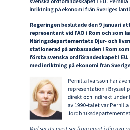
svenska ordförandeskapet i EU. Pernil
inriktning på ekonomi från Sveriges lant
Regeringen beslutade den 9 januari at
representant vid FAO i Rom och som la
Näringsdepartementets Djur- och livsm
stationerad på ambassaden i Rom som 
första svenska ordförandeskapet i EU
med inriktning på ekonomi från Sverige
Pernilla Ivarsson har äve
representation i Bryssel 
direkt och indirekt under 
av 1990-talet var Pernill
Jordbruksdepartementet s
Vad ser du mest ser fram emot i din nya r