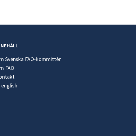
NNEHÅLL
m Svenska FAO-kommittén
m FAO
ontakt
n english