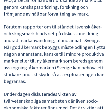
FAO, arbetar för hållbart brukande av mark bl.a.
genom kunskapsspridning, forskning och
främjande av hållbar förvaltning av mark.
Förutom rapporter om tillståndet i svensk åker-
och skogsmark bjöds det på diskussioner kring
ändrad markanvändning, bland annat i Sverige.
När god åkermark bebyggs måste odlingen flytta
någon annanstans, kanske till mindre produktiva
marker eller till ny åkermark som bereds genom
avskogning. Åkermarken i Sverige kan behöva ett
starkare juridiskt skydd så att exploateringen kan
begränsas.
Under dagen diskuterades vikten av
tvärvetenskapliga samarbeten där även socio-
ekonomiska faktorer finns med. Det är viktigt att