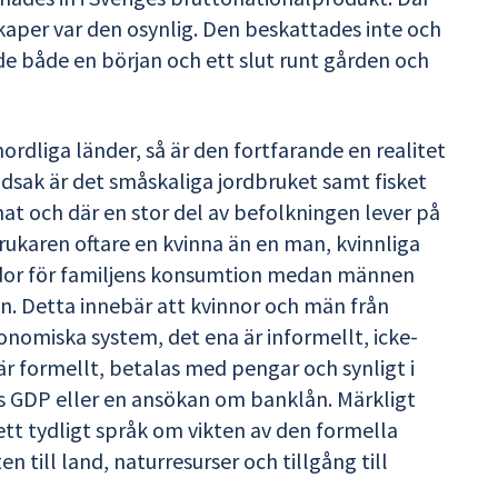
skaper var den osynlig. Den beskattades inte och
e både en början och ett slut runt gården och
nordliga länder, så är den fortfarande en realitet
vudsak är det småskaliga jordbruket samt fisket
t och där en stor del av befolkningen lever på
rukaren oftare en kvinna än en man, kvinnliga
rödor för familjens konsumtion medan männen
n. Detta innebär att kvinnor och män från
nomiska system, det ena är informellt, icke-
r formellt, betalas med pengar och synligt i
s GDP eller en ansökan om banklån. Märkligt
tt tydligt språk om vikten av den formella
 till land, naturresurser och tillgång till