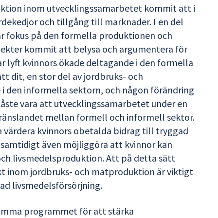
uktion inom utvecklingssamarbetet kommit att i
kedjor och tillgång till marknader. I en del
 är fokus på den formella produktionen och
ekter kommit att belysa och argumentera för
 lyft kvinnors ökade deltagande i den formella
ått dit, en stor del av jordbruks- och
 i den informella sektorn, och någon förändring
åste vara att utvecklingssamarbetet under en
ränslandet mellan formell och informell sektor.
h värdera kvinnors obetalda bidrag till tryggad
samtidigt även möjliggöra att kvinnor kan
och livsmedelsproduktion. Att på detta sätt
t inom jordbruks- och matproduktion är viktigt
d livsmedelsförsörjning.
samma programmet för att stärka