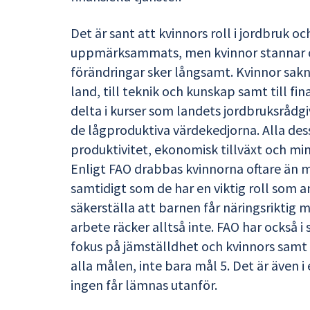
Det är sant att kvinnors roll i jordbruk oc
uppmärksammats, men kvinnor stannar of
förändringar sker långsamt. Kvinnor sakna
land, till teknik och kunskap samt till fin
delta i kurser som landets jordbruksrådgi
de lågproduktiva värdekedjorna. Alla dess
produktivitet, ekonomisk tillväxt och m
Enligt FAO drabbas kvinnorna oftare än m
samtidigt som de har en viktig roll som a
säkerställa att barnen får näringsrikti
arbete räcker alltså inte. FAO har också i
fokus på jämställdhet och kvinnors samt
alla målen, inte bara mål 5. Det är även
ingen får lämnas utanför.