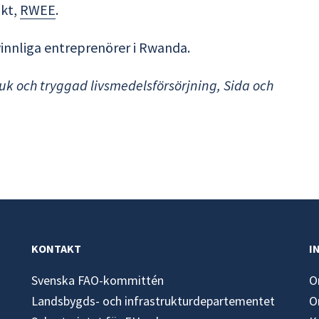
kt,
RWEE
.
vinnliga entreprenörer i Rwanda.
uk och tryggad livsmedelsförsörjning, Sida och
KONTAKT
I
Svenska FAO-kommittén
O
Landsbygds- och infrastrukturdepartementet
O