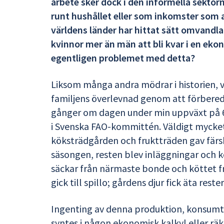
arbete sker dock i den informella sektor
runt hushållet eller som inkomster som a
världens länder har hittat sätt omvandla 
kvinnor mer än män att bli kvar i en eko
egentligen problemet med detta?
Liksom många andra mödrar i historien,
familjens överlevnad genom att förbereda
gånger om dagen under min uppväxt på 60
i Svenska FAO-kommittén. Väldigt mycket t
köksträdgården och fruktträden gav färs
säsongen, resten blev inläggningar och ko
säckar från närmaste bonde och köttet frå
gick till spillo; gårdens djur fick äta reste
Ingenting av denna produktion, konsumt
syntes i någon ekonomisk kalkyl eller räk