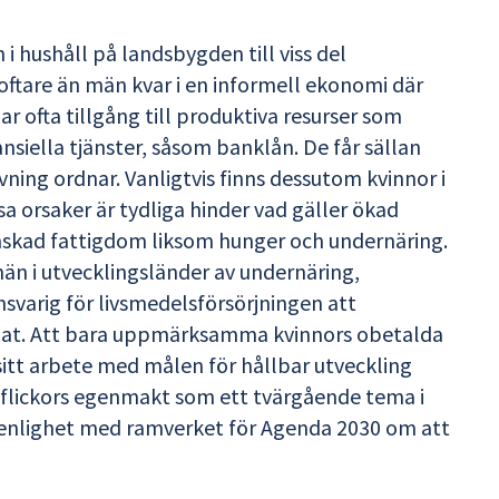
h i hushåll på landsbygden till viss del
tare än män kvar i en informell ekonomi där
r ofta tillgång till produktiva resurser som
ansiella tjänster, såsom banklån. De får sällan
vning ordnar. Vanligtvis finns dessutom kvinnor i
a orsaker är tydliga hinder vad gäller ökad
inskad fattigdom liksom hunger och undernäring.
än i utvecklingsländer av undernäring,
nsvarig för livsmedelsförsörjningen att
g mat. Att bara uppmärksamma kvinnors obetalda
 sitt arbete med målen för hållbar utveckling
 flickors egenmakt som ett tvärgående tema i
 i enlighet med ramverket för Agenda 2030 om att