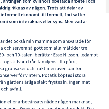
n, antingen som kvinnors obetalda arbete i och
ldrig räknas av någon. Trots att delar av
informell ekonomi till formell, fortsätter
nomi som inte räknas eller syns. Men vad är
 var det också min mamma som ansvarade för
 och servera så gott som alla måltider tre
- och 70-talen, berättar Esse Nilsson, ledamot
ogs tillvara från familjens lilla gård,
ka grönsaker och frukt men även bär för
nserver för vintern. Potatis köptes i stora
n gårdens årliga slakt frystes in. Ingen mat
r och avfall.
ion eller arbetsinsats nådde någon marknad,
nades in i Sveriges bruttonationalprodukt. Där