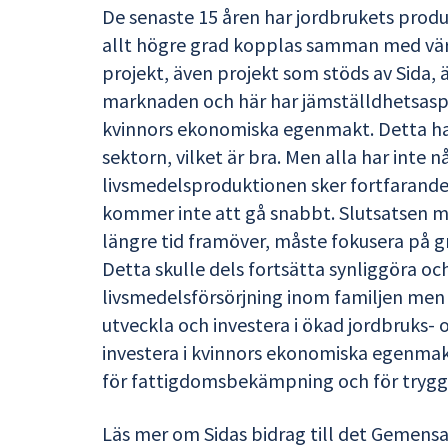
De senaste 15 åren har jordbrukets prod
allt högre grad kopplas samman med värde
projekt, även projekt som stöds av Sida,
marknaden och här har jämställdhetsasp
kvinnors ekonomiska egenmakt. Detta har
sektorn, vilket är bra. Men alla har inte n
livsmedelsproduktionen sker fortfarande
kommer inte att gå snabbt. Slutsatsen m
längre tid framöver, måste fokusera på g
Detta skulle dels fortsätta synliggöra oc
livsmedelsförsörjning inom familjen men 
utveckla och investera i ökad jordbruks- 
investera i kvinnors ekonomiska egenmak
för fattigdomsbekämpning och för trygga
Läs mer om Sidas bidrag till det Gemen