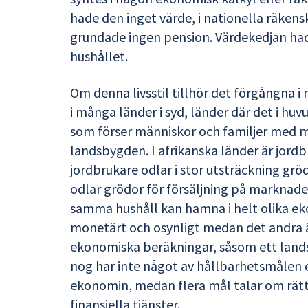
hade den inget värde, i nationella räken
grundade ingen pension. Värdekedjan had
hushållet.
Om denna livsstil tillhör det förgångna i 
i många länder i syd, länder där det i hu
som förser människor och familjer med ma
landsbygden. I afrikanska länder är jordb
jordbrukare odlar i stor utsträckning g
odlar grödor för försäljning på marknade
samma hushåll kan hamna i helt olika eko
monetärt och osynligt medan det andra ä
ekonomiska beräkningar, såsom ett land
nog har inte något av hållbarhetsmålen e
ekonomin, medan flera mål talar om rätten
finansiella tjänster.